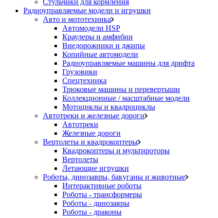
Стульчики для кормления
Радиоуправляемые модели и игрушки
Авто и мототехника
Автомодели HSP
Краулеры и амфибии
Внедорожники и джипы
Копийные автомодели
Радиоуправляемые машины для дрифта
Грузовики
Спецтехника
Трюковые машины и перевертыши
Коллекционные / масштабные модели
Мотоциклы и квадроциклы
Автотреки и железные дороги
Автотреки
Железные дороги
Вертолеты и квадрокоптеры
Квадрокоптеры и мультироторы
Вертолеты
Летающие игрушки
Роботы, динозавры, бакуганы и животные
Интерактивные роботы
Роботы - трансформеры
Роботы - динозавры
Роботы - драконы