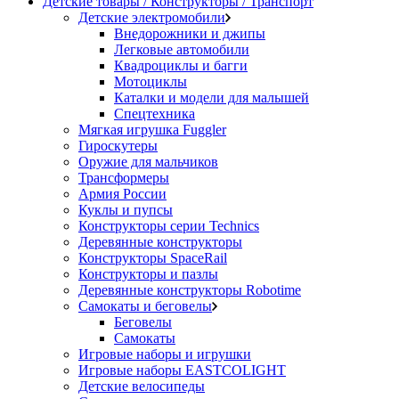
Детские товары / Конструкторы / Транспорт
Детские электромобили
Внедорожники и джипы
Легковые автомобили
Квадроциклы и багги
Мотоциклы
Каталки и модели для малышей
Спецтехника
Мягкая игрушка Fuggler
Гироскутеры
Оружие для мальчиков
Трансформеры
Армия России
Куклы и пупсы
Конструкторы серии Technics
Деревянные конструкторы
Конструкторы SpaceRail
Конструкторы и пазлы
Деревянные конструкторы Robotime
Самокаты и беговелы
Беговелы
Самокаты
Игровые наборы и игрушки
Игровые наборы EASTCOLIGHT
Детские велосипеды