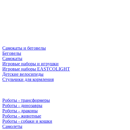
Самокаты и беговелы
Беговелы
Самокаты
Игровые наборы и игрушки
Игровые наборы EASTCOLIGHT
Детские велосипеды
Стульчики для кормления
Роботы - трансформеры
Роботы - динозавры
Роботы - драконы
Роботы - животные
Роботы - собаки и кошки
Самолеты