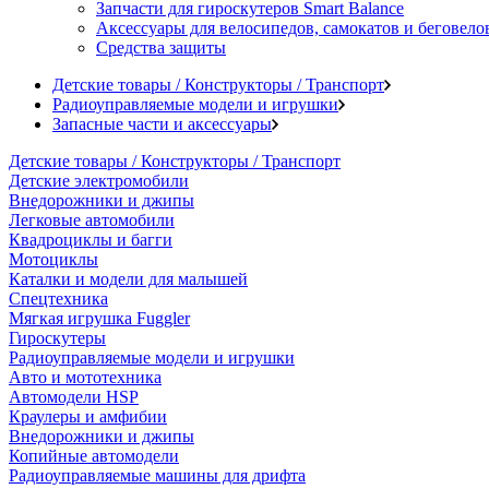
Запчасти для гироскутеров Smart Balance
Аксессуары для велосипедов, самокатов и беговело
Средства защиты
Детские товары / Конструкторы / Транспорт
Радиоуправляемые модели и игрушки
Запасные части и аксессуары
Детские товары / Конструкторы / Транспорт
Детские электромобили
Внедорожники и джипы
Легковые автомобили
Квадроциклы и багги
Мотоциклы
Каталки и модели для малышей
Спецтехника
Мягкая игрушка Fuggler
Гироскутеры
Радиоуправляемые модели и игрушки
Авто и мототехника
Автомодели HSP
Краулеры и амфибии
Внедорожники и джипы
Копийные автомодели
Радиоуправляемые машины для дрифта