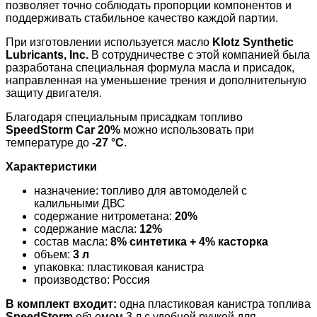
позволяет точно соблюдать пропорции компонентов и
поддерживать стабильное качество каждой партии.
При изготовлении используется масло
Klotz Synthetic
Lubricants, Inc.
В сотрудничестве с этой компанией была
разработана специальная формула масла и присадок,
направленная на уменьшение трения и дополнительную
защиту двигателя.
Благодаря специальным присадкам топливо
SpeedStorm Car 20%
можно использовать при
температуре до
-27 °C
.
Характеристики
назначение: топливо для автомоделей с
калильными ДВС
содержание нитрометана:
20%
содержание масла:
12%
состав масла:
8% синтетика + 4% касторка
объем:
3 л
упаковка: пластиковая канистра
производство: Россия
В комплект входит:
одна пластиковая канистра топлива
SpeedStorm
объемом 3 л с удобной ручкой для