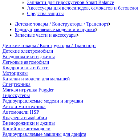
Запчасти для гироскутеров Smart Balance
Аксессуары для велосипедов, самокатов и беговело
Средства защиты
Детские товары / Конструкторы / Транспорт
Радиоуправляемые модели и игрушки
Запасные части и аксессуары
Детские товары / Конструкторы / Транспорт
Детские электромобили
Внедорожники и джипы
Легковые автомобили
Квадроциклы и багги
Мотоциклы
Каталки и модели для малышей
Спецтехника
Мягкая игрушка Fuggler
Гироскутеры
Радиоуправляемые модели и игрушки
Авто и мототехника
Автомодели HSP
Краулеры и амфибии
Внедорожники и джипы
Копийные автомодели
Радиоуправляемые машины для дрифта