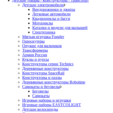
Детские товары / Конструкторы / Транспорт
Детские электромобили
Внедорожники и джипы
Легковые автомобили
Квадроциклы и багги
Мотоциклы
Каталки и модели для малышей
Спецтехника
Мягкая игрушка Fuggler
Гироскутеры
Оружие для мальчиков
Трансформеры
Армия России
Куклы и пупсы
Конструкторы серии Technics
Деревянные конструкторы
Конструкторы SpaceRail
Конструкторы и пазлы
Деревянные конструкторы Robotime
Самокаты и беговелы
Беговелы
Самокаты
Игровые наборы и игрушки
Игровые наборы EASTCOLIGHT
Детские велосипеды