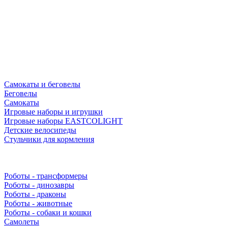
Самокаты и беговелы
Беговелы
Самокаты
Игровые наборы и игрушки
Игровые наборы EASTCOLIGHT
Детские велосипеды
Стульчики для кормления
Роботы - трансформеры
Роботы - динозавры
Роботы - драконы
Роботы - животные
Роботы - собаки и кошки
Самолеты