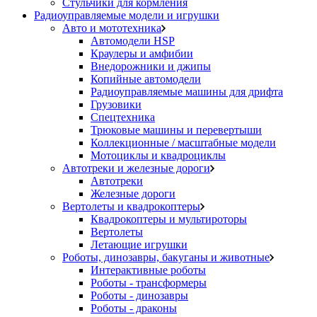
Стульчики для кормления
Радиоуправляемые модели и игрушки
Авто и мототехника
Автомодели HSP
Краулеры и амфибии
Внедорожники и джипы
Копийные автомодели
Радиоуправляемые машины для дрифта
Грузовики
Спецтехника
Трюковые машины и перевертыши
Коллекционные / масштабные модели
Мотоциклы и квадроциклы
Автотреки и железные дороги
Автотреки
Железные дороги
Вертолеты и квадрокоптеры
Квадрокоптеры и мультироторы
Вертолеты
Летающие игрушки
Роботы, динозавры, бакуганы и животные
Интерактивные роботы
Роботы - трансформеры
Роботы - динозавры
Роботы - драконы