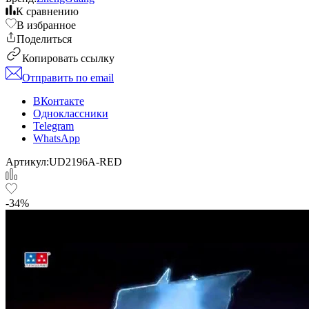
К сравнению
В избранное
Поделиться
Копировать ссылку
Отправить по email
ВКонтакте
Одноклассники
Telegram
WhatsApp
Артикул:
UD2196A-RED
-34%