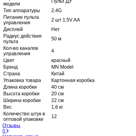
Пульт ДУ
модели
Тип аппаратуры
2.4G
Питание пульта
2 шт 1.5V AA
управления
Дисплей
Нет
Радиус действия
50 м
пульта
Кол-во каналов
4
управления
Цвет
красный
Бренд
MN Model
Страна
Китай
Упаковка товара
Картонная коробка
Длина коробки
40 см
Высота коробки
20 см
Ширина коробки
22 см
Вес
1.6 кг
Количество штук в
12
оптовой упаковке
Отзывы
0