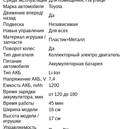
Среда эксплуатации
Для помещения, На улице
Марка автомобиля
Toyota
Движение вперед/
Да
назад
Подвеска
Независимая
Навык управления
Для всех
Материал игрушки /
Пластик+Металл
запчасти
Поворот колес
Да
Тип двигателя
Коллекторный электро двигатель
Питание
Аккумуляторная батарея
автомобиля
Тип АКБ
Li-Ion
Напряжение АКБ, V
7,4
Емкость АКБ, mAh
1200
Время зарядки
от 120 до 180
аккумулятора, мин
Время работы
45 мин
Ширина модели
16 см
Высота модели /
17 см
игрушки
Управляемость