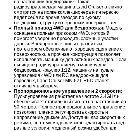
на настоящий внедорожник. Такая
радиоуправляемая машина Land Cruiser отлично
смотрится на полке коллекционера и интересно
ведёт себя во время заездов по сухому
бездорожью, грунту и неровным поверхностям.
Полный привод 4WD для бездорожья:
Модель
оснащена полным приводом 4WD, который
помогает уверенно проходить сложные участки
дороги. Внедорожные шины с развитым
протектором обеспечивают хорошее сцепление с
поверхностью, а прочная конструкция позволяет
использовать машинку для активных заездов. Если
вы ищете радиоуправляемую машину для
бездорожья, краулер 1:12, машинку на пульте
управления 4WD или RC внедорожник для
взрослых, Land Cruiser MN-82T-RED станет
отличным выбором.
Пропорциональное управление и 2 скорости:
Пульт управления работает на частоте 2.4GHz и
обеспечивает стабильный сигнал на расстоянии до
50 метров. Полное пропорциональное управление
позволяет плавно регулировать скорость и
направление движения. Доступны два скоростных
режима, поэтому модель можно адаптировать под
разные условия: медленный режим удобен для