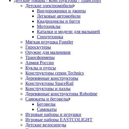
Детские товары / Конструкторы / Транспорт
Детские электромобили
Внедорожники и джипы
Легковые автомобили
Квадроциклы и багги
Мотоциклы
Каталки и модели для малышей
Спецтехника
Мягкая игрушка Fuggler
Гироскутеры
Оружие для мальчиков
Трансформеры
Армия России
Куклы и пупсы
Конструкторы серии Technics
Деревянные конструкторы
Конструкторы SpaceRail
Конструкторы и пазлы
Деревянные конструкторы Robotime
Самокаты и беговелы
Беговелы
Самокаты
Игровые наборы и игрушки
Игровые наборы EASTCOLIGHT
Детские велосипеды