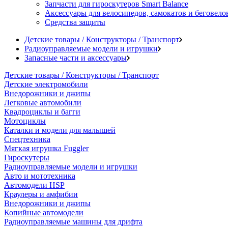
Запчасти для гироскутеров Smart Balance
Аксессуары для велосипедов, самокатов и беговело
Средства защиты
Детские товары / Конструкторы / Транспорт
Радиоуправляемые модели и игрушки
Запасные части и аксессуары
Детские товары / Конструкторы / Транспорт
Детские электромобили
Внедорожники и джипы
Легковые автомобили
Квадроциклы и багги
Мотоциклы
Каталки и модели для малышей
Спецтехника
Мягкая игрушка Fuggler
Гироскутеры
Радиоуправляемые модели и игрушки
Авто и мототехника
Автомодели HSP
Краулеры и амфибии
Внедорожники и джипы
Копийные автомодели
Радиоуправляемые машины для дрифта