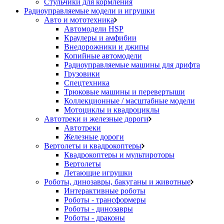
Стульчики для кормления
Радиоуправляемые модели и игрушки
Авто и мототехника
Автомодели HSP
Краулеры и амфибии
Внедорожники и джипы
Копийные автомодели
Радиоуправляемые машины для дрифта
Грузовики
Спецтехника
Трюковые машины и перевертыши
Коллекционные / масштабные модели
Мотоциклы и квадроциклы
Автотреки и железные дороги
Автотреки
Железные дороги
Вертолеты и квадрокоптеры
Квадрокоптеры и мультироторы
Вертолеты
Летающие игрушки
Роботы, динозавры, бакуганы и животные
Интерактивные роботы
Роботы - трансформеры
Роботы - динозавры
Роботы - драконы