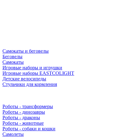
Самокаты и беговелы
Беговелы
Самокаты
Игровые наборы и игрушки
Игровые наборы EASTCOLIGHT
Детские велосипеды
Стульчики для кормления
Роботы - трансформеры
Роботы - динозавры
Роботы - драконы
Роботы - животные
Роботы - собаки и кошки
Самолеты