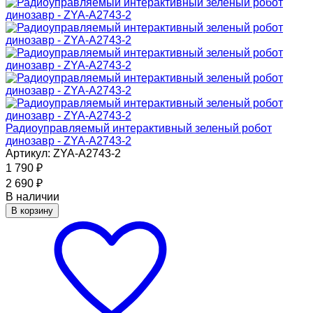
Радиоуправляемый интерактивный зеленый робот
динозавр - ZYA-A2743-2
Артикул: ZYA-A2743-2
1 790
₽
2 690
₽
В наличии
В корзину