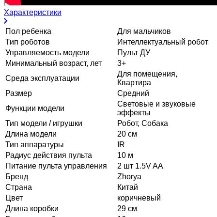
Характеристики
Пол ребенка
Для мальчиков
Тип роботов
Интеллектуальный робот
Управляемость модели
Пульт ДУ
Минимальный возраст, лет
3+
Для помещения,
Среда эксплуатации
Квартира
Размер
Средний
Световые и звуковые
Функции модели
эффекты
Тип модели / игрушки
Робот, Собака
Длина модели
20 см
Тип аппаратуры
IR
Радиус действия пульта
10 м
Питание пульта управления
2 шт 1.5V AA
Бренд
Zhorya
Страна
Китай
Цвет
коричневый
Длина коробки
29 см