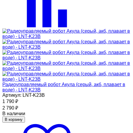
Радиоуправляемый робот Акула (серый, акб, плавает в
воде) - LNT-K23B
Артикул: LNT-K23B
1 790
₽
2 790
₽
В наличии
В корзину