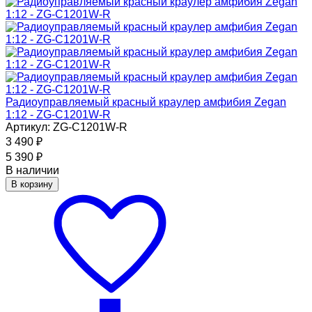
Радиоуправляемый красный краулер амфибия Zegan
1:12 - ZG-C1201W-R
Артикул: ZG-C1201W-R
3 490
₽
5 390
₽
В наличии
В корзину