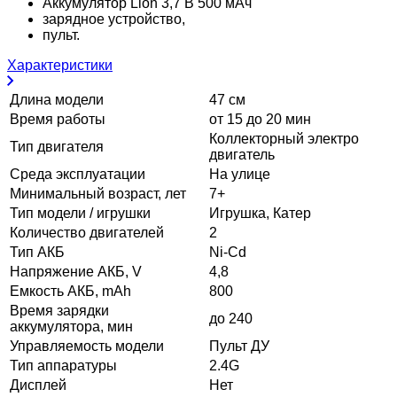
Аккумулятор Lion 3,7 В 500 мАч
зарядное устройство,
пульт.
Характеристики
Длина модели
47 см
Время работы
от 15 до 20 мин
Коллекторный электро
Тип двигателя
двигатель
Среда эксплуатации
На улице
Минимальный возраст, лет
7+
Тип модели / игрушки
Игрушка, Катер
Количество двигателей
2
Тип АКБ
Ni-Cd
Напряжение АКБ, V
4,8
Емкость АКБ, mAh
800
Время зарядки
до 240
аккумулятора, мин
Управляемость модели
Пульт ДУ
Тип аппаратуры
2.4G
Дисплей
Нет