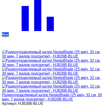
New
Радиоуправляемый катер NeptuBlade (25 км/ч, 32 см, 30
мин, 7 видов подсветки) - HJ826B-BLUE
Артикул: HJ826B-BLUE