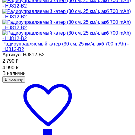
Радиоуправляемый катер (30 см, 25 км/ч, акб 700 mAh) -
HJ812-B2
Артикул: HJ812-B2
2 790
₽
4 990
₽
В наличии
В корзину