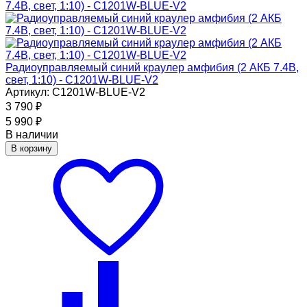
Радиоуправляемый синий краулер амфибия (2 АКБ 7.4В,
свет, 1:10) - C1201W-BLUE-V2
Артикул: C1201W-BLUE-V2
3 790
₽
5 990
₽
В наличии
В корзину