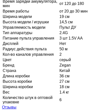
Время зарядки аккумулятора,
от 120 до 180
мин
Время работы
от 20 до 30 мин
Ширина модели
19 см
Высота модели / игрушки
14,5 см
Управляемость модели
Пульт ДУ
Тип аппаратуры
2.4G
Питание пульта управления
3 шт 1.5V AA
Дисплей
Нет
Радиус действия пульта
50 м
Кол-во каналов управления
2
Цвет
серый
Бренд
Zegan
Страна
Китай
Длина коробки
36 см
Высота коробки
27 см
Ширина коробки
18 см
Вес
1.4 кг
Количество штук в оптовой
6
упаковке
Отзывы