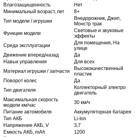
Влагозащищенность
Нет
Минимальный возраст, лет
8+
Внедорожник, Джип,
Тип модели / игрушки
Монстр трак
Световые и звуковые
Функции модели
эффекты
Для помещения, На
Среда эксплуатации
улице
Движение вперед/назад
Да
Навык управления
Для всех
Высококачественный
Материал игрушки / запчасти
пластик
Поворот колес
Да
Коллекторный электро
Тип двигателя
двигатель
Максимальная скорость
30 км/ч
модели км/час
Питание автомобиля
Аккумуляторная батарея
Тип АКБ
Li-Ion
Напряжение АКБ, V
3,7
Емкость АКБ, mAh
1200