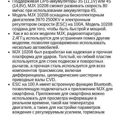
Поддерживая LiPo-аккумуляторы 3S (11,1V) или 4S
(14,8V), MJX 10208 сможет развивать скорость 80
км/час при использовании аккумулятора 4S.
Модель MJX 10208 оснащена бесколлекторным
двигателем 3970 2500KV и электронным
регулятором скорости (ESC) на 100А. Модель 10208
создана для того, чтобы быть быстрой и мощной.
Как и во всех моделях MJX, радиоаппаратура
2,4ГГц используется для устранения помех другим
моделям, позволяя одновременно использовать
несколько автомобилей.
MJX 10208 был разработан как надежная и прочная
платформа для ударов. Толстый, но гибкий пластик
используется для стоек подвески и поворотных
рычагов, а прочная сталь используется для всех
компонентов трансмиссии, включая
дифференциалы, цилиндрические шестерни и
приводные валы CVD.
ESC на 100 А имеет встроенную функцию Bluetooth,
позволяющую подключаться к приложению MJX для
смартфона. Приложение для смартфона можно
использовать для просмотра информации в
реальном времени, такой как температура
двигателя, а также для настройки параметров
вождения с регулируемым усилием, тормозным