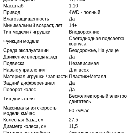
Масштаб
1:10
Привод
4WD - полный
Влагозащищенность
Да
Минимальный возраст, лет
14+
Тип модели / игрушки
Внедорожник
Светодиодная подсветка
Функции модели
корпуса
Среда эксплуатации
Бездорожье, На улице
Движение вперед/назад
Да
Подвеска
Независимая
Навык управления
Для всех
Материал игрушки / запчасти
Пластик+Металл
Задний дифференциал
Да
Поворот колес
Да
Бесколлекторный электро
Тип двигателя
двигатель
Максимальная скорость
80 км/час
модели км/час
Колесная база, см
27,5
Диаметр колеса, см
11,5
Питание автомобиля
Аккумуляторная батарея