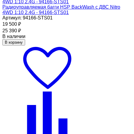
Радиоуправляемая багги HSP BackWash с ДВС Nitro
4WD 1:10 2.4G - 94166-STS01
Артикул: 94166-STS01
19 500
₽
25 390
₽
В наличии
В корзину