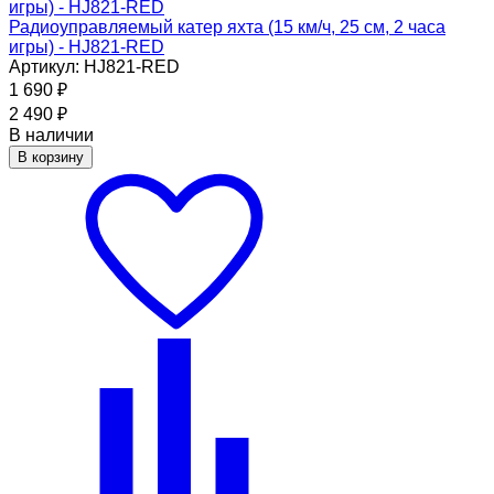
Радиоуправляемый катер яхта (15 км/ч, 25 см, 2 часа
игры) - HJ821-RED
Артикул: HJ821-RED
1 690
₽
2 490
₽
В наличии
В корзину