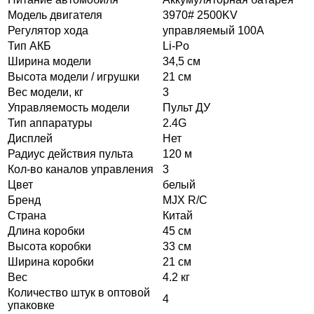
Модель двигателя
3970# 2500KV
Регулятор хода
управляемый 100A
Тип АКБ
Li-Po
Ширина модели
34,5 см
Высота модели / игрушки
21 см
Вес модели, кг
3
Управляемость модели
Пульт ДУ
Тип аппаратуры
2.4G
Дисплей
Нет
Радиус действия пульта
120 м
Кол-во каналов управления
3
Цвет
белый
Бренд
MJX R/C
Страна
Китай
Длина коробки
45 см
Высота коробки
33 см
Ширина коробки
21 см
Вес
4.2 кг
Количество штук в оптовой
4
упаковке