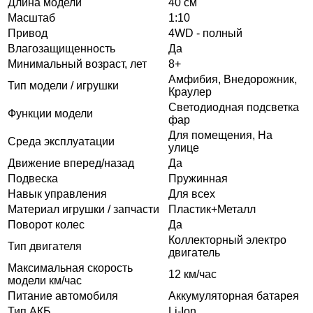
Длина модели
40 см
Масштаб
1:10
Привод
4WD - полный
Влагозащищенность
Да
Минимальный возраст, лет
8+
Амфибия, Внедорожник,
Тип модели / игрушки
Краулер
Светодиодная подсветка
Функции модели
фар
Для помещения, На
Среда эксплуатации
улице
Движение вперед/назад
Да
Подвеска
Пружинная
Навык управления
Для всех
Материал игрушки / запчасти
Пластик+Металл
Поворот колес
Да
Коллекторный электро
Тип двигателя
двигатель
Максимальная скорость
12 км/час
модели км/час
Питание автомобиля
Аккумуляторная батарея
Тип АКБ
Li-Ion