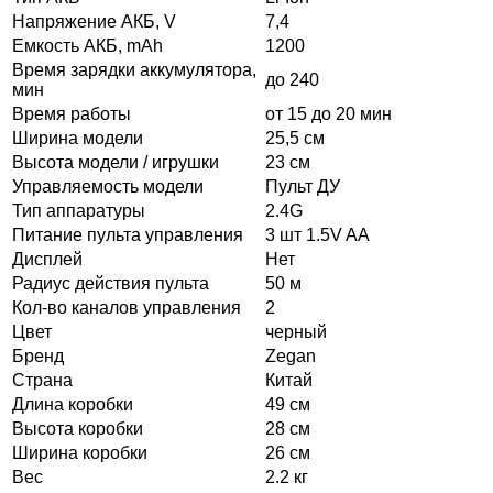
Напряжение АКБ, V
7,4
Емкость АКБ, mAh
1200
Время зарядки аккумулятора,
до 240
мин
Время работы
от 15 до 20 мин
Ширина модели
25,5 см
Высота модели / игрушки
23 см
Управляемость модели
Пульт ДУ
Тип аппаратуры
2.4G
Питание пульта управления
3 шт 1.5V AA
Дисплей
Нет
Радиус действия пульта
50 м
Кол-во каналов управления
2
Цвет
черный
Бренд
Zegan
Страна
Китай
Длина коробки
49 см
Высота коробки
28 см
Ширина коробки
26 см
Вес
2.2 кг