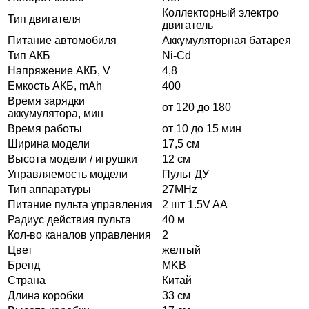
Коллекторный электро
Тип двигателя
двигатель
Питание автомобиля
Аккумуляторная батарея
Тип АКБ
Ni-Cd
Напряжение АКБ, V
4,8
Емкость АКБ, mAh
400
Время зарядки
от 120 до 180
аккумулятора, мин
Время работы
от 10 до 15 мин
Ширина модели
17,5 см
Высота модели / игрушки
12 см
Управляемость модели
Пульт ДУ
Тип аппаратуры
27MHz
Питание пульта управления
2 шт 1.5V AA
Радиус действия пульта
40 м
Кол-во каналов управления
2
Цвет
желтый
Бренд
MKB
Страна
Китай
Длина коробки
33 см