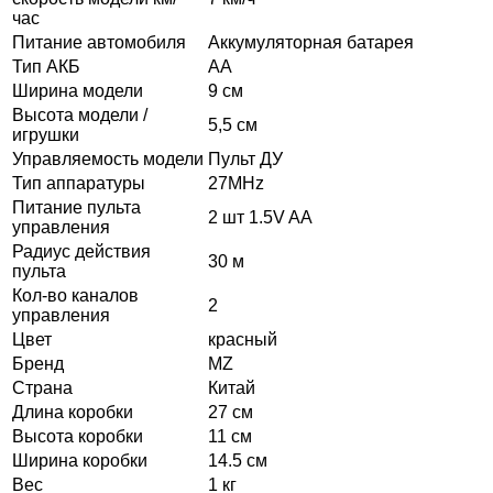
час
Питание автомобиля
Аккумуляторная батарея
Тип АКБ
АА
Ширина модели
9 см
Высота модели /
5,5 см
игрушки
Управляемость модели
Пульт ДУ
Тип аппаратуры
27MHz
Питание пульта
2 шт 1.5V AA
управления
Радиус действия
30 м
пульта
Кол-во каналов
2
управления
Цвет
красный
Бренд
MZ
Страна
Китай
Длина коробки
27 см
Высота коробки
11 см
Ширина коробки
14.5 см
Вес
1 кг