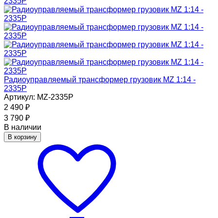
Радиоуправляемый трансформер грузовик MZ 1:14 -
2335P
Артикул: MZ-2335P
2 490
₽
3 790
₽
В наличии
В корзину