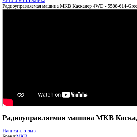
Авто и мототехника
Радиоуправляемая машина MKB Каскадер 4WD - 5588-614-Gre
Радиоуправляемая машина MKB Каскаде
Написать отзыв
Бренд:
MKB