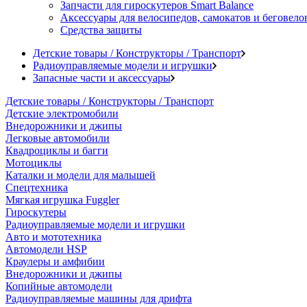
Запчасти для гироскутеров Smart Balance
Аксессуары для велосипедов, самокатов и беговело
Средства защиты
Детские товары / Конструкторы / Транспорт
Радиоуправляемые модели и игрушки
Запасные части и аксессуары
Детские товары / Конструкторы / Транспорт
Детские электромобили
Внедорожники и джипы
Легковые автомобили
Квадроциклы и багги
Мотоциклы
Каталки и модели для малышей
Спецтехника
Мягкая игрушка Fuggler
Гироскутеры
Радиоуправляемые модели и игрушки
Авто и мототехника
Автомодели HSP
Краулеры и амфибии
Внедорожники и джипы
Копийные автомодели
Радиоуправляемые машины для дрифта