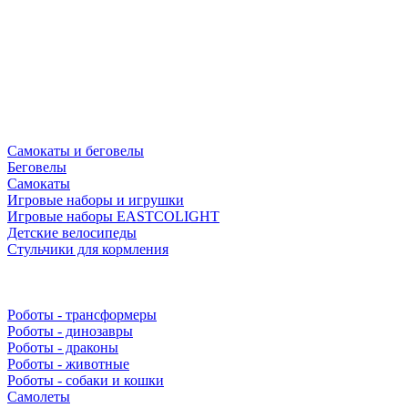
Самокаты и беговелы
Беговелы
Самокаты
Игровые наборы и игрушки
Игровые наборы EASTCOLIGHT
Детские велосипеды
Стульчики для кормления
Роботы - трансформеры
Роботы - динозавры
Роботы - драконы
Роботы - животные
Роботы - собаки и кошки
Самолеты