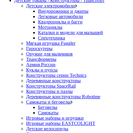
Детские товары / Конструкторы / Транспорт
Детские электромобили
Внедорожники и джипы
Легковые автомобили
Квадроциклы и багги
Мотоциклы
Каталки и модели для малышей
Спецтехника
Мягкая игрушка Fuggler
Гироскутеры
Оружие для мальчиков
Трансформеры
Армия России
Куклы и пупсы
Конструкторы серии Technics
Деревянные конструкторы
Конструкторы SpaceRail
Конструкторы и пазлы
Деревянные конструкторы Robotime
Самокаты и беговелы
Беговелы
Самокаты
Игровые наборы и игрушки
Игровые наборы EASTCOLIGHT
Детские велосипеды