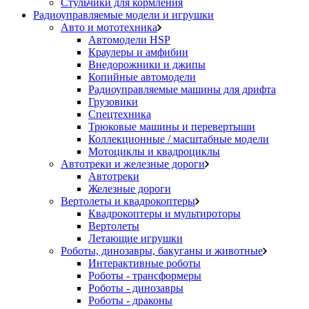
Стульчики для кормления
Радиоуправляемые модели и игрушки
Авто и мототехника
Автомодели HSP
Краулеры и амфибии
Внедорожники и джипы
Копийные автомодели
Радиоуправляемые машины для дрифта
Грузовики
Спецтехника
Трюковые машины и перевертыши
Коллекционные / масштабные модели
Мотоциклы и квадроциклы
Автотреки и железные дороги
Автотреки
Железные дороги
Вертолеты и квадрокоптеры
Квадрокоптеры и мультироторы
Вертолеты
Летающие игрушки
Роботы, динозавры, бакуганы и животные
Интерактивные роботы
Роботы - трансформеры
Роботы - динозавры
Роботы - драконы