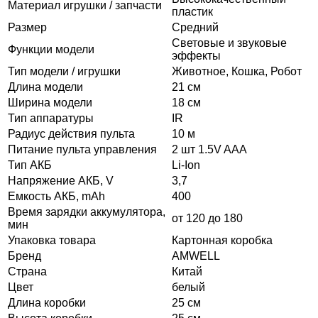
Материал игрушки / запчасти
пластик
Размер
Средний
Световые и звуковые
Функции модели
эффекты
Тип модели / игрушки
Животное, Кошка, Робот
Длина модели
21 см
Ширина модели
18 см
Тип аппаратуры
IR
Радиус действия пульта
10 м
Питание пульта управления
2 шт 1.5V AAA
Тип АКБ
Li-Ion
Напряжение АКБ, V
3,7
Емкость АКБ, mAh
400
Время зарядки аккумулятора,
от 120 до 180
мин
Упаковка товара
Картонная коробка
Бренд
AMWELL
Страна
Китай
Цвет
белый
Длина коробки
25 см