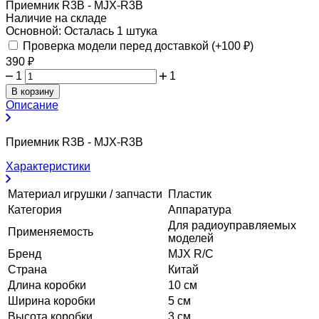
Приемник R3B - MJX-R3B
Наличие на складе
Основной:
Осталась 1 штука
Проверка модели перед доставкой (+
100
₽
)
390
₽
1
1
В корзину
Описание
Приемник R3B - MJX-R3B
Характеристики
Материал игрушки / запчасти
Пластик
Категория
Аппаратура
Для радиоуправляемых
Применяемость
моделей
Бренд
MJX R/C
Страна
Китай
Длина коробки
10 см
Ширина коробки
5 см
Высота коробки
3 см