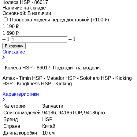
Колеса HSP - 86017
Наличие на складе
Основной:
В наличии
Проверка модели перед доставкой (+
100
₽
)
1 190
₽
1 690
₽
1
1
В корзину
Описание
Колеса HSP - 86017. Подходит на модели:
Amax - Timin HSP - Matador HSP - Solohero HSP - Kidking
HSP - Kingliness HSP - Kidking
Характеристики
Категория
Запчасти
Список моделей
94186, 94186TOP, 94186pro
Бренд
HSP
Страна
Китай
Длина коробки
10 см