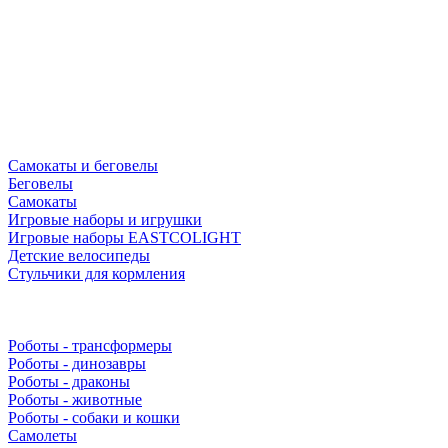
Самокаты и беговелы
Беговелы
Самокаты
Игровые наборы и игрушки
Игровые наборы EASTCOLIGHT
Детские велосипеды
Стульчики для кормления
Роботы - трансформеры
Роботы - динозавры
Роботы - драконы
Роботы - животные
Роботы - собаки и кошки
Самолеты