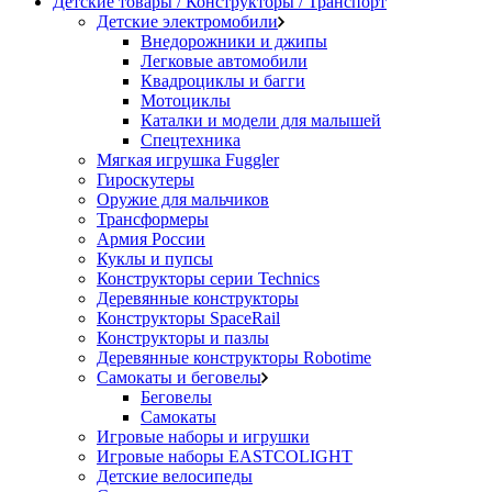
Детские товары / Конструкторы / Транспорт
Детские электромобили
Внедорожники и джипы
Легковые автомобили
Квадроциклы и багги
Мотоциклы
Каталки и модели для малышей
Спецтехника
Мягкая игрушка Fuggler
Гироскутеры
Оружие для мальчиков
Трансформеры
Армия России
Куклы и пупсы
Конструкторы серии Technics
Деревянные конструкторы
Конструкторы SpaceRail
Конструкторы и пазлы
Деревянные конструкторы Robotime
Самокаты и беговелы
Беговелы
Самокаты
Игровые наборы и игрушки
Игровые наборы EASTCOLIGHT
Детские велосипеды