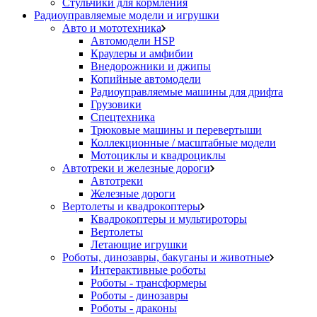
Стульчики для кормления
Радиоуправляемые модели и игрушки
Авто и мототехника
Автомодели HSP
Краулеры и амфибии
Внедорожники и джипы
Копийные автомодели
Радиоуправляемые машины для дрифта
Грузовики
Спецтехника
Трюковые машины и перевертыши
Коллекционные / масштабные модели
Мотоциклы и квадроциклы
Автотреки и железные дороги
Автотреки
Железные дороги
Вертолеты и квадрокоптеры
Квадрокоптеры и мультироторы
Вертолеты
Летающие игрушки
Роботы, динозавры, бакуганы и животные
Интерактивные роботы
Роботы - трансформеры
Роботы - динозавры
Роботы - драконы