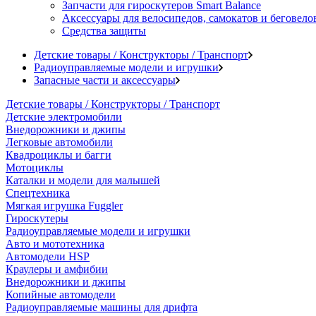
Запчасти для гироскутеров Smart Balance
Аксессуары для велосипедов, самокатов и беговело
Средства защиты
Детские товары / Конструкторы / Транспорт
Радиоуправляемые модели и игрушки
Запасные части и аксессуары
Детские товары / Конструкторы / Транспорт
Детские электромобили
Внедорожники и джипы
Легковые автомобили
Квадроциклы и багги
Мотоциклы
Каталки и модели для малышей
Спецтехника
Мягкая игрушка Fuggler
Гироскутеры
Радиоуправляемые модели и игрушки
Авто и мототехника
Автомодели HSP
Краулеры и амфибии
Внедорожники и джипы
Копийные автомодели
Радиоуправляемые машины для дрифта