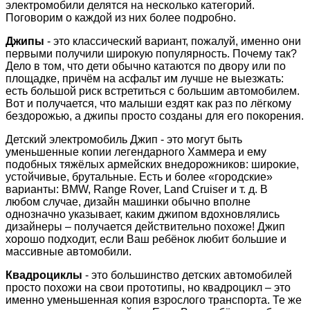
электромобили делятся на несколько категорий.
Поговорим о каждой из них более подробно.
Джипы
- это классический вариант, пожалуй, именно они
первыми получили широкую популярность. Почему так?
Дело в том, что дети обычно катаются по двору или по
площадке, причём на асфальт им лучше не выезжать:
есть большой риск встретиться с большим автомобилем.
Вот и получается, что малыши ездят как раз по лёгкому
бездорожью, а джипы просто созданы для его покорения.
Детский электромобиль Джип - это могут быть
уменьшенные копии легендарного Хаммера и ему
подобных тяжёлых армейских внедорожников: широкие,
устойчивые, брутальные. Есть и более «городские»
варианты: BMW, Range Rover, Land Cruiser и т. д. В
любом случае, дизайн машинки обычно вполне
однозначно указывает, каким джипом вдохновлялись
дизайнеры – получается действительно похоже! Джип
хорошо подходит, если Ваш ребёнок любит большие и
массивные автомобили.
Квадроциклы
- это большинство детских автомобилей
просто похожи на свои прототипы, но квадроцикл – это
именно уменьшенная копия взрослого транспорта. Те же