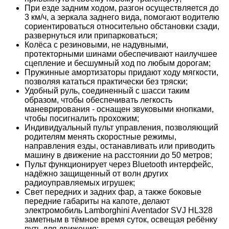
При езде задним ходом, разгон осуществляется до
3 км/ч, а зеркала заднего вида, помогают водителю
сориентироваться относительно обстановки сзади,
развернуться или припарковаться;
Колёса с резиновыми, не надувными,
протекторными шинами обеспечивают наилучшее
сцепление и бесшумный ход по любым дорогам;
Пружинные амортизаторы придают ходу мягкости,
позволяя кататься практически без тряски;
Удобный руль, соединенный с шасси таким
образом, чтобы обеспечивать легкость
маневрирования - оснащен звуковыми кнопками,
чтобы посигналить прохожим;
Индивидуальный пульт управления, позволяющий
родителям менять скоростные режимы,
направления езды, останавливать или приводить
машину в движение на расстоянии до 50 метров;
Пульт функционирует через Bluetooth интерфейс,
надёжно защищенный от волн других
радиоуправляемых игрушек;
Свет передних и задних фар, а также боковые
передние габариты на капоте, делают
электромобиль Lamborghini Aventador SVJ HL328
заметным в тёмное время суток, освещая ребёнку
путь для движения;