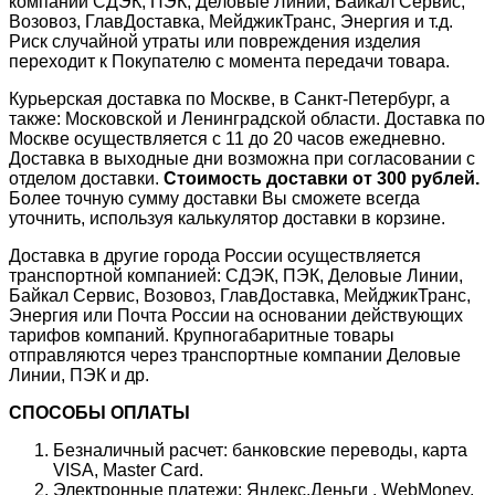
компании СДЭК, ПЭК, Деловые Линии, Байкал Сервис,
Возовоз, ГлавДоставка, МейджикТранс, Энергия и т.д.
Риск случайной утраты или повреждения изделия
переходит к Покупателю с момента передачи товара.
Курьерская доставка по Москве, в Санкт-Петербург, а
также: Московской и Ленинградской области. Доставка по
Москве осуществляется с 11 до 20 часов ежедневно.
Доставка в выходные дни возможна при согласовании с
отделом доставки.
Стоимость доставки от 300 рублей.
Более точную сумму доставки Вы сможете всегда
уточнить, используя калькулятор доставки в корзине.
Доставка в другие города России осуществляется
транспортной компанией: СДЭК, ПЭК, Деловые Линии,
Байкал Сервис, Возовоз, ГлавДоставка, МейджикТранс,
Энергия или Почта России на основании действующих
тарифов компаний. Крупногабаритные товары
отправляются через транспортные компании Деловые
Линии, ПЭК и др.
СПОСОБЫ ОПЛАТЫ
Безналичный расчет: банковские переводы, карта
VISA, Master Card.
Электронные платежи: Яндекс.Деньги , WebMoney,