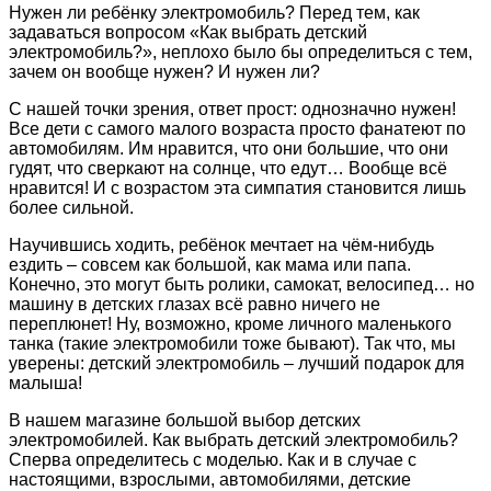
Нужен ли ребёнку электромобиль? Перед тем, как
задаваться вопросом «Как выбрать детский
электромобиль?», неплохо было бы определиться с тем,
зачем он вообще нужен? И нужен ли?
С нашей точки зрения, ответ прост: однозначно нужен!
Все дети с самого малого возраста просто фанатеют по
автомобилям. Им нравится, что они большие, что они
гудят, что сверкают на солнце, что едут… Вообще всё
нравится! И с возрастом эта симпатия становится лишь
более сильной.
Научившись ходить, ребёнок мечтает на чём-нибудь
ездить – совсем как большой, как мама или папа.
Конечно, это могут быть ролики, самокат, велосипед… но
машину в детских глазах всё равно ничего не
переплюнет! Ну, возможно, кроме личного маленького
танка (такие электромобили тоже бывают). Так что, мы
уверены: детский электромобиль – лучший подарок для
малыша!
В нашем магазине большой выбор детских
электромобилей. Как выбрать детский электромобиль?
Сперва определитесь с моделью. Как и в случае с
настоящими, взрослыми, автомобилями, детские