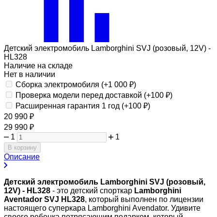
Детский электромобиль Lamborghini SVJ (розовый, 12V) -
HL328
Наличие на складе
Нет в наличии
Сборка электромобиля (+
1 000
₽
)
Проверка модели перед доставкой (+
100
₽
)
Расширенная гарантия 1 год (+
100
₽
)
20 990
₽
29 990
₽
1
1
В корзину
Описание
Детский электромобиль Lamborghini SVJ (розовый,
12V) - HL328
- это детский спорткар
Lamborghini
Aventador SVJ HL328
, который выполнен по лицензии
настоящего суперкара Lamborghini Avendator. Удивите
своего ребенка потрясающим подарком, который