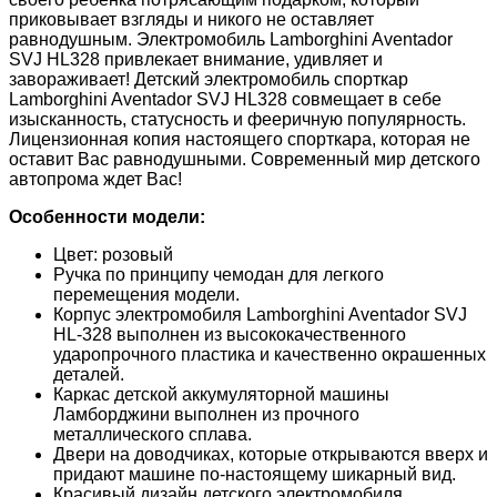
приковывает взгляды и никого не оставляет
равнодушным. Электромобиль Lamborghini Aventador
SVJ HL328 привлекает внимание, удивляет и
завораживает! Детский электромобиль спорткар
Lamborghini Aventador SVJ HL328 совмещает в себе
изысканность, статусность и фееричную популярность.
Лицензионная копия настоящего спорткара, которая не
оставит Вас равнодушными. Современный мир детского
автопрома ждет Вас!
Особенности модели:
Цвет: розовый
Ручка по принципу чемодан для легкого
перемещения модели.
Корпус электромобиля Lamborghini Aventador SVJ
HL-328 выполнен из высококачественного
ударопрочного пластика и качественно окрашенных
деталей.
Каркас детской аккумуляторной машины
Ламборджини выполнен из прочного
металлического сплава.
Двери на доводчиках, которые открываются вверх и
придают машине по-настоящему шикарный вид.
Красивый дизайн детского электромобиля