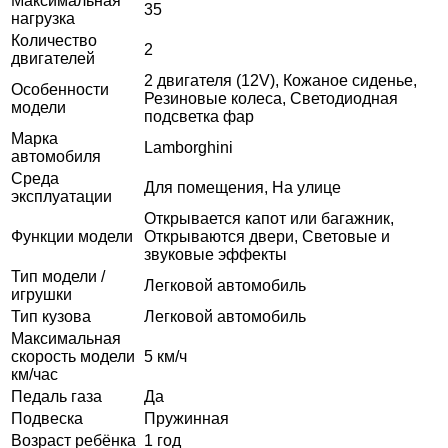
Максимальная
35
нагрузка
Количество
2
двигателей
2 двигателя (12V), Кожаное сиденье,
Особенности
Резиновые колеса, Светодиодная
модели
подсветка фар
Марка
Lamborghini
автомобиля
Среда
Для помещения, На улице
эксплуатации
Открывается капот или багажник,
Функции модели
Открываются двери, Световые и
звуковые эффекты
Тип модели /
Легковой автомобиль
игрушки
Тип кузова
Легковой автомобиль
Максимальная
скорость модели
5 км/ч
км/час
Педаль газа
Да
Подвеска
Пружинная
Возраст ребёнка
1 год