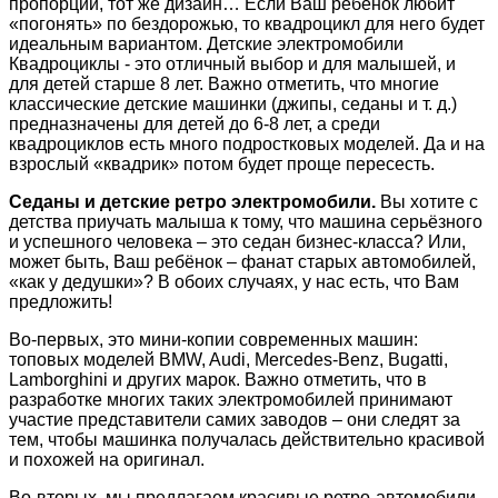
пропорции, тот же дизайн… Если Ваш ребёнок любит
«погонять» по бездорожью, то квадроцикл для него будет
идеальным вариантом. Детские электромобили
Квадроциклы - это отличный выбор и для малышей, и
для детей старше 8 лет. Важно отметить, что многие
классические детские машинки (джипы, седаны и т. д.)
предназначены для детей до 6-8 лет, а среди
квадроциклов есть много подростковых моделей. Да и на
взрослый «квадрик» потом будет проще пересесть.
Седаны и детские ретро электромобили.
Вы хотите с
детства приучать малыша к тому, что машина серьёзного
и успешного человека – это седан бизнес-класса? Или,
может быть, Ваш ребёнок – фанат старых автомобилей,
«как у дедушки»? В обоих случаях, у нас есть, что Вам
предложить!
Во-первых, это мини-копии современных машин:
топовых моделей BMW, Audi, Mercedes-Benz, Bugatti,
Lamborghini и других марок. Важно отметить, что в
разработке многих таких электромобилей принимают
участие представители самих заводов – они следят за
тем, чтобы машинка получалась действительно красивой
и похожей на оригинал.
Во-вторых, мы предлагаем красивые ретро-автомобили