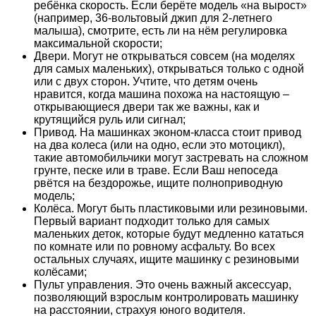
ребёнка скорость. Если берёте модель «на вырост»
(например, 36-вольтовый джип для 2-летнего
малыша), смотрите, есть ли на нём регулировка
максимальной скорости;
Двери. Могут не открываться совсем (на моделях
для самых маленьких), открываться только с одной
или с двух сторон. Учтите, что детям очень
нравится, когда машина похожа на настоящую –
открывающиеся двери так же важны, как и
крутящийся руль или сигнал;
Привод. На машинках эконом-класса стоит привод
на два колеса (или на одно, если это мотоцикл),
такие автомобильчики могут застревать на сложном
грунте, песке или в траве. Если Ваш непоседа
рвётся на бездорожье, ищите полноприводную
модель;
Колёса. Могут быть пластиковыми или резиновыми.
Первый вариант подходит только для самых
маленьких деток, которые будут медленно кататься
по комнате или по ровному асфальту. Во всех
остальных случаях, ищите машинку с резиновыми
колёсами;
Пульт управления. Это очень важный аксессуар,
позволяющий взрослым контролировать машинку
на расстоянии, страхуя юного водителя.