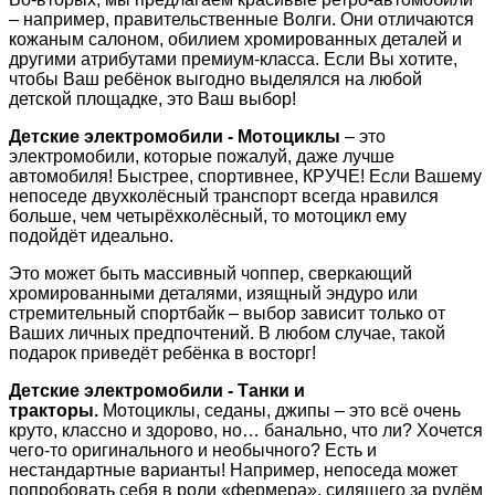
– например, правительственные Волги. Они отличаются
кожаным салоном, обилием хромированных деталей и
другими атрибутами премиум-класса. Если Вы хотите,
чтобы Ваш ребёнок выгодно выделялся на любой
детской площадке, это Ваш выбор!
Детские электромобили - Мотоциклы
– это
электромобили, которые пожалуй, даже лучше
автомобиля! Быстрее, спортивнее, КРУЧЕ! Если Вашему
непоседе двухколёсный транспорт всегда нравился
больше, чем четырёхколёсный, то мотоцикл ему
подойдёт идеально.
Это может быть массивный чоппер, сверкающий
хромированными деталями, изящный эндуро или
стремительный спортбайк – выбор зависит только от
Ваших личных предпочтений. В любом случае, такой
подарок приведёт ребёнка в восторг!
Детские электромобили - Танки и
тракторы.
Мотоциклы, седаны, джипы – это всё очень
круто, классно и здорово, но… банально, что ли? Хочется
чего-то оригинального и необычного? Есть и
нестандартные варианты! Например, непоседа может
попробовать себя в роли «фермера», сидящего за рулём