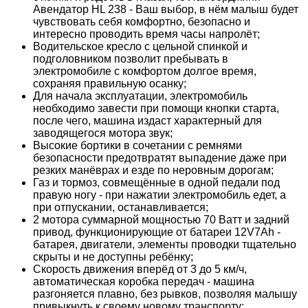
Авендатор HL 238 - Ваш выбор, в нём малыш будет
чувствовать себя комфортно, безопасно и
интересно проводить время часы напролёт;
Водительское кресло с цельной спинкой и
подголовником позволит пребывать в
электромобиле с комфортом долгое время,
сохраняя правильную осанку;
Для начала эксплуатации, электромобиль
необходимо завести при помощи кнопки старта,
после чего, машина издаст характерный для
заводящегося мотора звук;
Высокие бортики в сочетании с ремнями
безопасности предотвратят выпадение даже при
резких манёврах и езде по неровным дорогам;
Газ и тормоз, совмещённые в одной педали под
правую ногу - при нажатии электромобиль едет, а
при отпускании, останавливается;
2 мотора суммарной мощностью 70 Ватт и задний
привод, функционирующие от батареи 12V7Ah -
батарея, двигатели, элементы проводки тщательно
скрыты и не доступны ребёнку;
Скорость движения вперёд от 3 до 5 км/ч,
автоматическая коробка передач - машина
разгоняется плавно, без рывков, позволяя малышу
привыкнуть к своему новому транспорту;