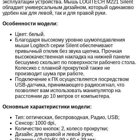
эксплуатации устройства. Мышь LOGITECH M221 Silent
обладает универсальным дизайном, который одинаково
удобен как для левой, так и для правой руки.
Особенности модели:
Цвет: белый.
Благодаря высокому уровню шумоподавления
мыши Logitech серии Silent обеспечивают
привычный отклик без звука щелчка. Прочная
высококачественная накладка на нижней панели
бесшумно скользит по поверхности рабочего стола.
Колесико с плавной прокруткой также не
производит шума при работе.
Подключение к ПК осуществляется посредством
USB-датчика, принимающего радиосигнал, что
позволяет вам использовать манипулятор на
расстоянии до 10 метров от компьютера.
Основные характеристики модели:
Тип: оптическая, беспроводная, Радио, USB;
Сенсор: 1000 dpi,
Количество кнопок: 2, колесо прокрутки;
Дизайн: для правой и левой руки;
Размеры (ДхШхВ): 99 х 60 х 39 мм;