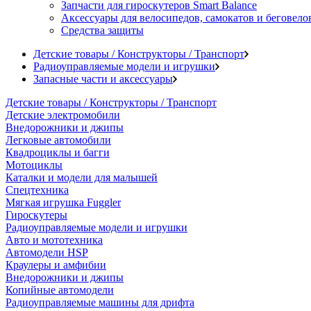
Запчасти для гироскутеров Smart Balance
Аксессуары для велосипедов, самокатов и беговело
Средства защиты
Детские товары / Конструкторы / Транспорт
Радиоуправляемые модели и игрушки
Запасные части и аксессуары
Детские товары / Конструкторы / Транспорт
Детские электромобили
Внедорожники и джипы
Легковые автомобили
Квадроциклы и багги
Мотоциклы
Каталки и модели для малышей
Спецтехника
Мягкая игрушка Fuggler
Гироскутеры
Радиоуправляемые модели и игрушки
Авто и мототехника
Автомодели HSP
Краулеры и амфибии
Внедорожники и джипы
Копийные автомодели
Радиоуправляемые машины для дрифта