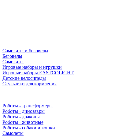
Самокаты и беговелы
Беговелы
Самокаты
Игровые наборы и игрушки
Игровые наборы EASTCOLIGHT
Детские велосипеды
Стульчики для кормления
Роботы - трансформеры
Роботы - динозавры
Роботы - драконы
Роботы - животные
Роботы - собаки и кошки
Самолеты