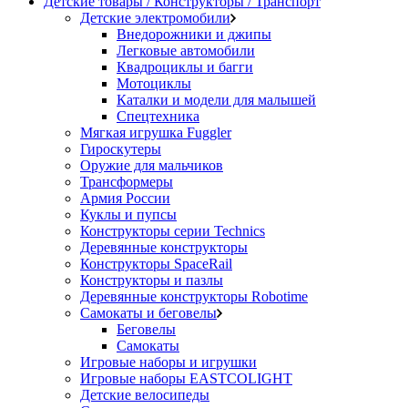
Детские товары / Конструкторы / Транспорт
Детские электромобили
Внедорожники и джипы
Легковые автомобили
Квадроциклы и багги
Мотоциклы
Каталки и модели для малышей
Спецтехника
Мягкая игрушка Fuggler
Гироскутеры
Оружие для мальчиков
Трансформеры
Армия России
Куклы и пупсы
Конструкторы серии Technics
Деревянные конструкторы
Конструкторы SpaceRail
Конструкторы и пазлы
Деревянные конструкторы Robotime
Самокаты и беговелы
Беговелы
Самокаты
Игровые наборы и игрушки
Игровые наборы EASTCOLIGHT
Детские велосипеды