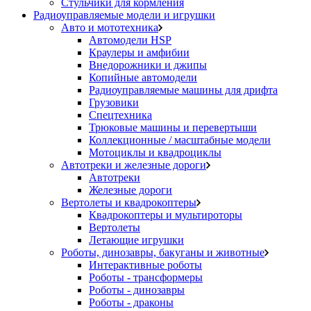
Стульчики для кормления
Радиоуправляемые модели и игрушки
Авто и мототехника
Автомодели HSP
Краулеры и амфибии
Внедорожники и джипы
Копийные автомодели
Радиоуправляемые машины для дрифта
Грузовики
Спецтехника
Трюковые машины и перевертыши
Коллекционные / масштабные модели
Мотоциклы и квадроциклы
Автотреки и железные дороги
Автотреки
Железные дороги
Вертолеты и квадрокоптеры
Квадрокоптеры и мультироторы
Вертолеты
Летающие игрушки
Роботы, динозавры, бакуганы и животные
Интерактивные роботы
Роботы - трансформеры
Роботы - динозавры
Роботы - драконы