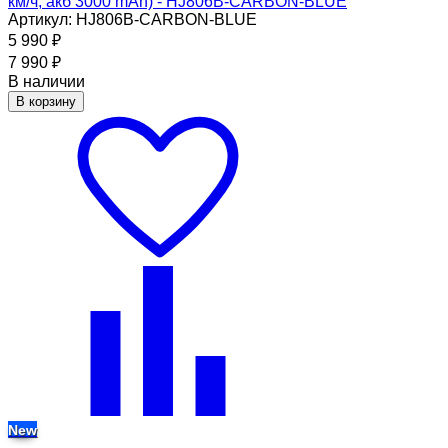
км/ч, акб 3000 mAh) - HJ806B-CARBON-BLUE
Артикул: HJ806B-CARBON-BLUE
5 990
₽
7 990
₽
В наличии
В корзину
New