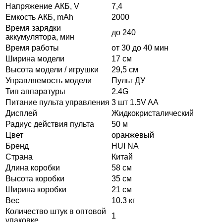
Напряжение АКБ, V
7,4
Емкость АКБ, mAh
2000
Время зарядки
до 240
аккумулятора, мин
Время работы
от 30 до 40 мин
Ширина модели
17 см
Высота модели / игрушки
29,5 см
Управляемость модели
Пульт ДУ
Тип аппаратуры
2.4G
Питание пульта управления
3 шт 1.5V AA
Дисплей
Жидкокристалический
Радиус действия пульта
50 м
Цвет
оранжевый
Бренд
HUI NA
Страна
Китай
Длина коробки
58 см
Высота коробки
35 см
Ширина коробки
21 см
Вес
10.3 кг
Количество штук в оптовой
1
упаковке