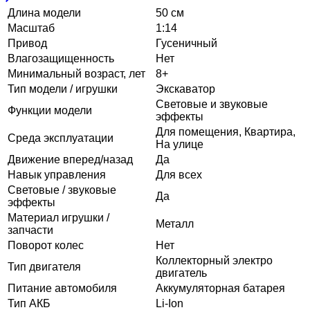
Длина модели
50 см
Масштаб
1:14
Привод
Гусеничный
Влагозащищенность
Нет
Минимальный возраст, лет
8+
Тип модели / игрушки
Экскаватор
Световые и звуковые
Функции модели
эффекты
Для помещения, Квартира,
Среда эксплуатации
На улице
Движение вперед/назад
Да
Навык управления
Для всех
Световые / звуковые
Да
эффекты
Материал игрушки /
Металл
запчасти
Поворот колес
Нет
Коллекторный электро
Тип двигателя
двигатель
Питание автомобиля
Аккумуляторная батарея
Тип АКБ
Li-Ion