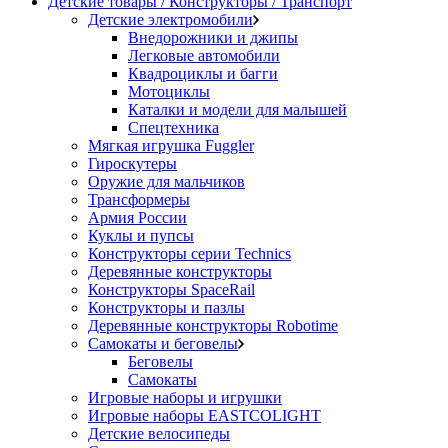
Детские товары / Конструкторы / Транспорт
Детские электромобили
Внедорожники и джипы
Легковые автомобили
Квадроциклы и багги
Мотоциклы
Каталки и модели для малышей
Спецтехника
Мягкая игрушка Fuggler
Гироскутеры
Оружие для мальчиков
Трансформеры
Армия России
Куклы и пупсы
Конструкторы серии Technics
Деревянные конструкторы
Конструкторы SpaceRail
Конструкторы и пазлы
Деревянные конструкторы Robotime
Самокаты и беговелы
Беговелы
Самокаты
Игровые наборы и игрушки
Игровые наборы EASTCOLIGHT
Детские велосипеды