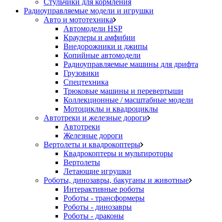
Стульчики для кормления
Радиоуправляемые модели и игрушки
Авто и мототехника
Автомодели HSP
Краулеры и амфибии
Внедорожники и джипы
Копийные автомодели
Радиоуправляемые машины для дрифта
Грузовики
Спецтехника
Трюковые машины и перевертыши
Коллекционные / масштабные модели
Мотоциклы и квадроциклы
Автотреки и железные дороги
Автотреки
Железные дороги
Вертолеты и квадрокоптеры
Квадрокоптеры и мультироторы
Вертолеты
Летающие игрушки
Роботы, динозавры, бакуганы и животные
Интерактивные роботы
Роботы - трансформеры
Роботы - динозавры
Роботы - драконы