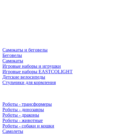
Самокаты и беговелы
Беговелы
Самокаты
Игровые наборы и игрушки
Игровые наборы EASTCOLIGHT
Детские велосипеды
Стульчики для кормления
Роботы - трансформеры
Роботы - динозавры
Роботы - драконы
Роботы - животные
Роботы - собаки и кошки
Самолеты