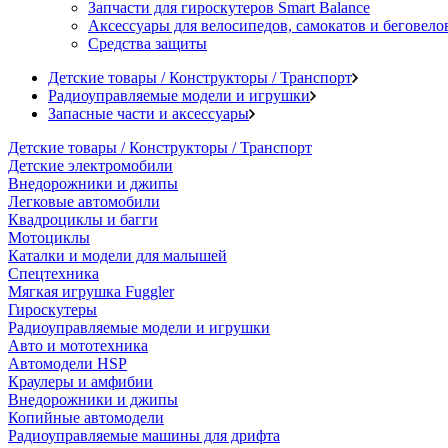
Запчасти для гироскутеров Smart Balance
Аксессуары для велосипедов, самокатов и беговело
Средства защиты
Детские товары / Конструкторы / Транспорт
Радиоуправляемые модели и игрушки
Запасные части и аксессуары
Детские товары / Конструкторы / Транспорт
Детские электромобили
Внедорожники и джипы
Легковые автомобили
Квадроциклы и багги
Мотоциклы
Каталки и модели для малышей
Спецтехника
Мягкая игрушка Fuggler
Гироскутеры
Радиоуправляемые модели и игрушки
Авто и мототехника
Автомодели HSP
Краулеры и амфибии
Внедорожники и джипы
Копийные автомодели
Радиоуправляемые машины для дрифта