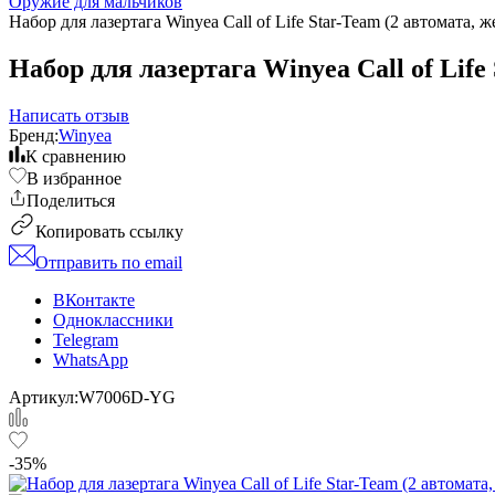
Оружие для мальчиков
Набор для лазертага Winyea Call of Life Star-Team (2 автомата
Набор для лазертага Winyea Call of Lif
Написать отзыв
Бренд:
Winyea
К сравнению
В избранное
Поделиться
Копировать ссылку
Отправить по email
ВКонтакте
Одноклассники
Telegram
WhatsApp
Артикул:
W7006D-YG
-35%