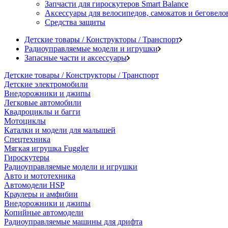
Запчасти для гироскутеров Smart Balance
Аксессуары для велосипедов, самокатов и беговело
Средства защиты
Детские товары / Конструкторы / Транспорт
Радиоуправляемые модели и игрушки
Запасные части и аксессуары
Детские товары / Конструкторы / Транспорт
Детские электромобили
Внедорожники и джипы
Легковые автомобили
Квадроциклы и багги
Мотоциклы
Каталки и модели для малышей
Спецтехника
Мягкая игрушка Fuggler
Гироскутеры
Радиоуправляемые модели и игрушки
Авто и мототехника
Автомодели HSP
Краулеры и амфибии
Внедорожники и джипы
Копийные автомодели
Радиоуправляемые машины для дрифта