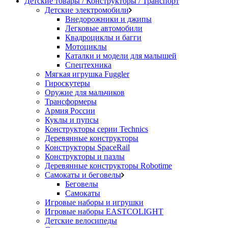
Детские товары / Конструкторы / Транспорт
Детские электромобили
Внедорожники и джипы
Легковые автомобили
Квадроциклы и багги
Мотоциклы
Каталки и модели для малышей
Спецтехника
Мягкая игрушка Fuggler
Гироскутеры
Оружие для мальчиков
Трансформеры
Армия России
Куклы и пупсы
Конструкторы серии Technics
Деревянные конструкторы
Конструкторы SpaceRail
Конструкторы и пазлы
Деревянные конструкторы Robotime
Самокаты и беговелы
Беговелы
Самокаты
Игровые наборы и игрушки
Игровые наборы EASTCOLIGHT
Детские велосипеды