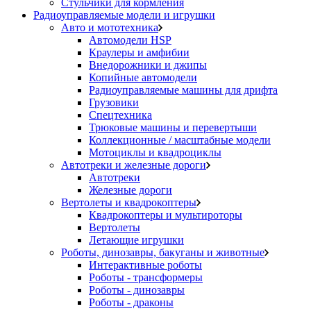
Стульчики для кормления
Радиоуправляемые модели и игрушки
Авто и мототехника
Автомодели HSP
Краулеры и амфибии
Внедорожники и джипы
Копийные автомодели
Радиоуправляемые машины для дрифта
Грузовики
Спецтехника
Трюковые машины и перевертыши
Коллекционные / масштабные модели
Мотоциклы и квадроциклы
Автотреки и железные дороги
Автотреки
Железные дороги
Вертолеты и квадрокоптеры
Квадрокоптеры и мультироторы
Вертолеты
Летающие игрушки
Роботы, динозавры, бакуганы и животные
Интерактивные роботы
Роботы - трансформеры
Роботы - динозавры
Роботы - драконы