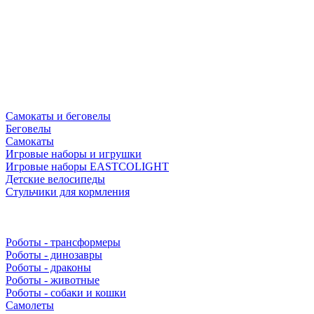
Самокаты и беговелы
Беговелы
Самокаты
Игровые наборы и игрушки
Игровые наборы EASTCOLIGHT
Детские велосипеды
Стульчики для кормления
Роботы - трансформеры
Роботы - динозавры
Роботы - драконы
Роботы - животные
Роботы - собаки и кошки
Самолеты