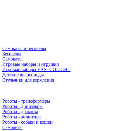
Самокаты и беговелы
Беговелы
Самокаты
Игровые наборы и игрушки
Игровые наборы EASTCOLIGHT
Детские велосипеды
Стульчики для кормления
Роботы - трансформеры
Роботы - динозавры
Роботы - драконы
Роботы - животные
Роботы - собаки и кошки
Самолеты