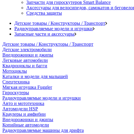
Запчасти для гироскутеров Smart Balance
Аксессуары для велосипедов, самокатов и беговело
Средства защиты
Детские товары / Конструкторы / Транспорт
Радиоуправляемые модели и игрушки
Запасные части и аксессуары
Детские товары / Конструкторы / Транспорт
Детские электромобили
Внедорожники и джипы
Легковые автомобили
Квадроциклы и багги
Мотоциклы
Каталки и модели для малышей
Спецтехника
Мягкая игрушка Fuggler
Гироскутеры
Радиоуправляемые модели и игрушки
Авто и мототехника
Автомодели HSP
Краулеры и амфибии
Внедорожники и джипы
Копийные автомодели
Радиоуправляемые машины для дрифта