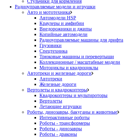
Стульчики для кормления
Радиоуправляемые модели и игрушки
Авто и мототехника
Автомодели HSP
Краулеры и амфибии
Внедорожники и джипы
Копийные автомодели
Радиоуправляемые машины для дрифта
Грузовики
Спецтехника
Трюковые машины и перевертыши
Коллекционные / масштабные модели
Мотоциклы и квадроциклы
Автотреки и железные дороги
Автотреки
Железные дороги
Вертолеты и квадрокоптеры
Квадрокоптеры и мультироторы
Вертолеты
Летающие игрушки
Роботы, динозавры, бакуганы и животные
Интерактивные роботы
Роботы - трансформеры
Роботы - динозавры
Роботы - драконы