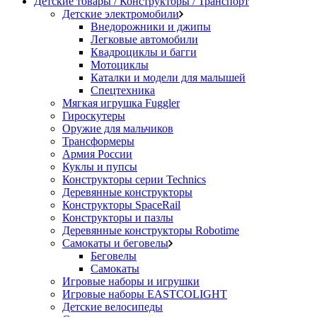
Детские товары / Конструкторы / Транспорт
Детские электромобили
Внедорожники и джипы
Легковые автомобили
Квадроциклы и багги
Мотоциклы
Каталки и модели для малышей
Спецтехника
Мягкая игрушка Fuggler
Гироскутеры
Оружие для мальчиков
Трансформеры
Армия России
Куклы и пупсы
Конструкторы серии Technics
Деревянные конструкторы
Конструкторы SpaceRail
Конструкторы и пазлы
Деревянные конструкторы Robotime
Самокаты и беговелы
Беговелы
Самокаты
Игровые наборы и игрушки
Игровые наборы EASTCOLIGHT
Детские велосипеды