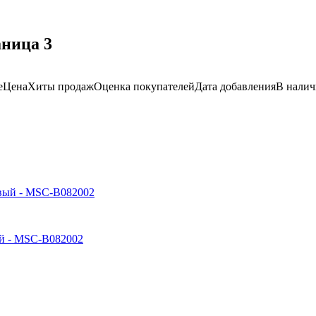
ница 3
е
Цена
Хиты продаж
Оценка
покупателей
Дата добавления
В нали
ый - MSC-B082002